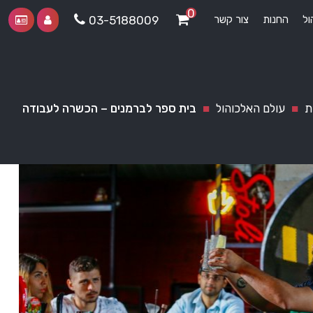
0
ול
החנות
צור קשר
03-5188009
ת
■
עולם האלכוהול
■
בית ספר לברמנים – הכשרה לעבודה