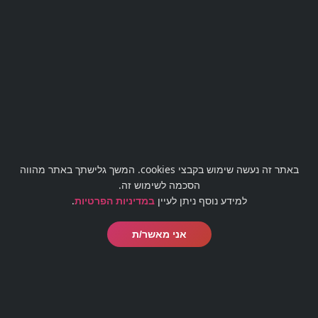
מעוניינים לבטל עסקה?
לטופס ביטול עסקה לחצו כאן
באתר זה נעשה שימוש בקבצי cookies. המשך גלישתך באתר מהווה
office@barmaster.co.il
03-5188009
הסכמה לשימוש זה.
למידע נוסף ניתן לעיין
במדיניות הפרטיות
.
אני מאשר/ת
© כל הזכויות שמורות לבית הספר לברמנים בר מאסטר 1999-