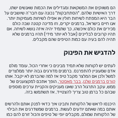
הם משווקים את המשקאות ומגדילים את הכמות שאנשים ישתו,
דרך האישיות שלהם. "הסתחבקות" נכונה עם חבר‘ה שיושבים על
הבר היא המפתח לשיחות חולין או אפילו לשיחות מעמיקות יותר.
אנו חיים בישראל, ברמנים יקרים, וזו מדינה קטנה שבה כולם
מכירים את כולם איכשהו, כך שתמיד יהיה איזה נושא לשיחה. אם
תהיו קרובים לבליינים (אבל לא יותר מידי) תהיו ברמנים שלא
תהיה להם בעיה עם כמות הטיפים שהם מקבלים.
להדגיש את הפינוק
לעתים יש לקוחות שלא תמיד מבינים כי אחרי הכול, עומד מולם
אדם שמעוניין להתפרנס. ברמנים מדורגים גבוה יותר ממלצרים
למשל ולכן אם המלצר מקבל טיפ אז למה שהברמן לא יקבל. אותו
קורס ברמנים שלנו, בבר מאסטר
, הופך אתכם למקצוענים של
ממש, עקב התרגול הרב שאנו מעניקים והקניית ערכים מוספים
שבהם כל ברמן טוב צריך להצטייד, אז תשתמשו בזה.
היכנסו לראש של הלקוחות ותבינו איך כדאי לפנק אותם ולהרשים
אותם במה שאתם יודעים לעשות. ברמנים שמשדרגים את הבילוי
של הלקוחות שמולם, מקבלים יופי של טיפים והכול זורם להם כמו