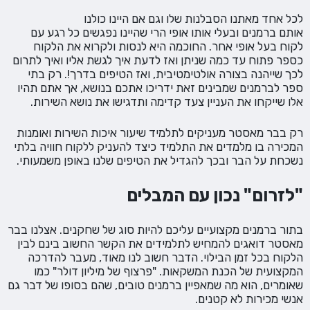
לכל אחד מאתנו הסבלנות שלו וגם אם היינו כולנו
אותם ברמנים ובעלי אותו אופי הרי שהיינו נפגשים כל רגע עם
לקוח בעל אופי אחר. החוכמה היא לנסות ולקרוא את הלקוח
כספר פתוח עד כמה שניתן ואז לדעת איך לגשת אליו ואיך לתרום
לכך שייהנה בצורה אולטימטיבית, ואז הטיפים בדרך!. רק בתי
ספר לברמנים שמבינים זאת ידריכו אתכם בנושא, אך אתם תהיו
אלו שייקחו את העניין צעד קדימה ותדגישו את נושא השירות.
רק בבר מאסטר מעניקים לתלמיד שיעור איכות השירות ואומנות
המכירה בו מלמדים את התלמיד כיצד להעניק ללקוח חוויה בלתי
נשכחת על הבר ובכך להגדיל את הטיפים שלנו באופן משמעותי.
"לזרום" נכון עם המבלים
בתור ברמנים מקצועיים עליכם להיות סוג של שחקנים. אצלנו בבר
מאסטר דואגים להמחיש לתלמידים את הקשר החשוב בינם לבין
הלקוח בכל זמן הבילוי. הדבר חשוב לנו מאוד, מעבר להדרכה
המקצועית של הכנת המשקאות. "פרצוף של מיליון דולר" כמו
שאומרים, הוא מה שמאפיין ברמנים טובים, שהם בסופו של דבר גם
אנשי מכירות לא קטנים.