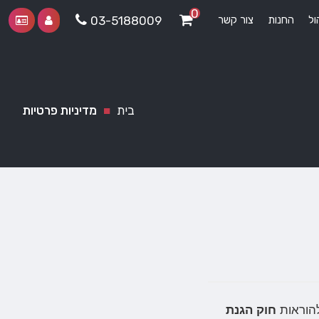
0
ול
החנות
צור קשר
03-5188009
בית
■
מדיניות פרטיות
הוראות
חוק הגנת