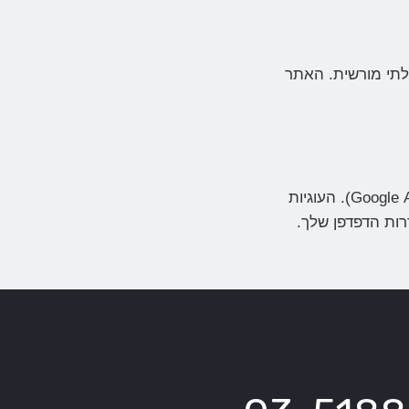
לתי מורשית. האתר
האתר משתמש בעוגיות לצורך תפעולו השוטף ואיסוף נתונים סטטיסטיים (כגון Google Analytics). העוגיות
רות הדפדפן שלך.