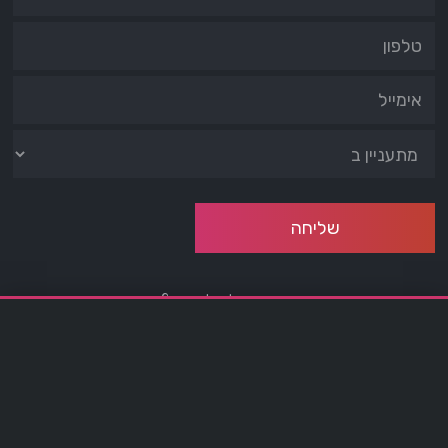
מעוניינים לבטל עסקה?
לטופס ביטול עסקה לחצו כאן
office@barmaster.co.il
03-5188009