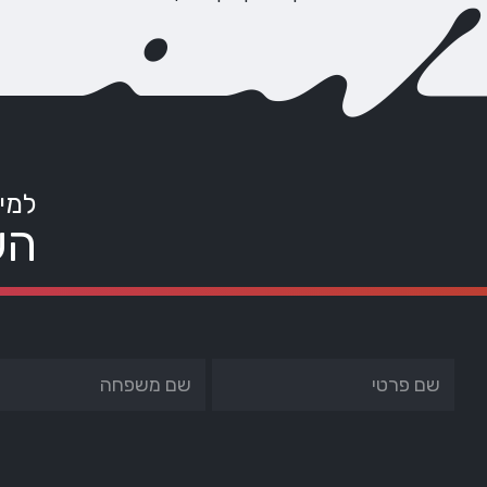
למי
הש