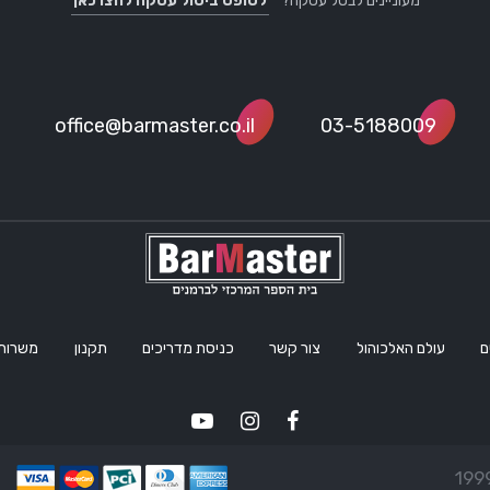
מעוניינים לבטל עסקה?
לטופס ביטול עסקה לחצו כאן
office@barmaster.co.il
03-5188009
ם
עולם האלכוהול
צור קשר
כניסת מדריכים
תקנון
משרות