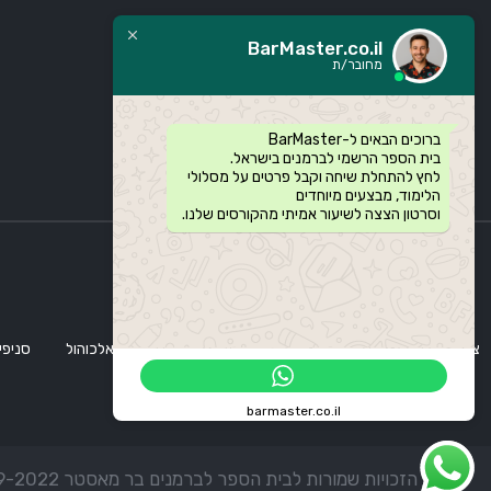
BarMaster.co.il
מחובר/ת
ברוכים הבאים ל-BarMaster
בית הספר הרשמי לברמנים בישראל.
לחץ להתחלת שיחה וקבל פרטים על מסלולי
הלימוד, מבצעים מיוחדים
וסרטון הצצה לשיעור אמיתי מהקורסים שלנו.
צוות בר מאסטר
אודותינו
קורסי ברמנים
סדנת אלכוהול
סניפי
barmaster.co.il
© כל הזכויות שמורות לבית הספר לברמנים בר מאסטר 1999-2022