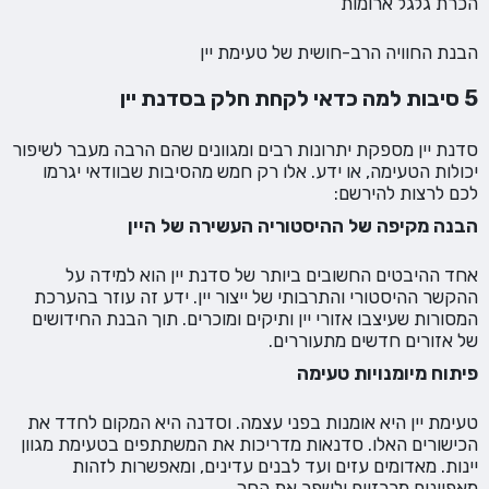
הכרת גלגל ארומות
הבנת החוויה הרב-חושית של טעימת יין
5 סיבות למה כדאי לקחת חלק בסדנת יין
סדנת יין מספקת יתרונות רבים ומגוונים שהם הרבה מעבר לשיפור
יכולות הטעימה, או ידע. אלו רק חמש מהסיבות שבוודאי יגרמו
לכם לרצות להירשם:
הבנה מקיפה של ההיסטוריה העשירה של היין
אחד ההיבטים החשובים ביותר של סדנת יין הוא למידה על
ההקשר ההיסטורי והתרבותי של ייצור יין. ידע זה עוזר בהערכת
המסורות שעיצבו אזורי יין ותיקים ומוכרים. תוך הבנת החידושים
של אזורים חדשים מתעוררים.
פיתוח מיומנויות טעימה
טעימת יין היא אומנות בפני עצמה. וסדנה היא המקום לחדד את
הכישורים האלו. סדנאות מדריכות את המשתתפים בטעימת מגוון
יינות. מאדומים עזים ועד לבנים עדינים, ומאפשרות לזהות
מאפיינים מרכזיים ולשפר את החך.