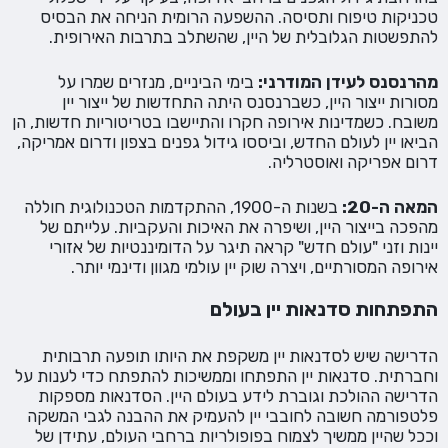
טכניקות טיפוח ותסיסה. ההשפעה הרומית הניחה את הבסיס
להתפשטות הגלובלית של היין, שהשתלב בתרבות האירופית.
מהרנסנס לעידן המודרני:
בימי הביניים, מנזרים שמרו על
מסורות ייצור היין, כשברנסנס היתה התחדשות של ייצור יין
משובח. כשמדינות אירופה חקרו והתיישבו בטריטוריות חדשות, הן
הביאו יין לעולם החדש, וביססו גידול גפנים בצפון ודרום אמריקה,
דרום אפריקה ואוסטרליה.
המאה ה-20:
בשנות ה-1900, ההתקדמות הטכנולוגית חוללה
מהפכה בייצור היין, ושיפרה את האיכות והעקביות. עלייתם של
יינות וזני "עולם חדש" קראה תיגר על הדומיננטיות של אזורי
אירופה המסורתיים, ויצרה שוק יין עולמי מגוון ודינמי יותר.
התפתחות סדנאות יין בעולם
הדרישה שיש לסדנאות יין משקפת את היותו תופעה תרבותית
וחברתית. סדנאות יין התפתחו וממשיכות להתפתח כדי לענות על
הדרישה ההולכת וגוברת לידע בעולם היין. הסדנאות מספקות
פלטפורמה חשובה לחובבי יין להעמיק את ההבנה לגבי המשקה
וככל שהיין ממשיך לצמוח בפופולריות ברחבי העולם, עתידן של