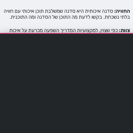
החוויה:
סדנה איכותית היא סדנה שמשלבת תוכן איכותי עם חוויה
בלתי נשכחת. בקשו לדעת מה התוכן של הסדנה ומה התוכנית.
צוות:
כפי שצוין, למקצועיות המדריך השפעה מכרעת על איכות
הסדנה, רצוי לבחור מדריך מקצועי שעובד בבית ספר מוכר ורצוי
כזה שזכה והשתתף בתחרויות ברמנים.
שירות:
אל תתפשרו על סדנה חובבנית המועברת בבית של
מעביר הסדנה. בחרו בית-ספר המאפשר לכם לבחור את המקום
המתאים ביותר עבורכם ומציע גם בר מקצועי בעסק.
אם אתם מחפשים להעמיק ידע. לשפר כישורי טעימה. או
פשוט להתחבר לאוהבי יין אחרים. סדנת יין היא הצעד
המתבקש הבא שלכם במסע שלכם בעולם היין