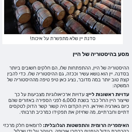
סדנת יין שלא מתפשרת על איכות!
מסע בהיסטוריה של היין
ההיסטוריה של היין, ההתפתחות שלו, הם חלקים חשובים ביותר
בסדנה. יין הוא נושא עשיר וככזה, גם ההיסטוריה שלו. כדי להבין
קצת טוב יותר במה מדובר, נציג כאן טיפ טיפה מההיסטוריה של
המשקה:
עדויות ראשונות ליין:
עדויות ארכיאולוגיות מצביעות על כך
שייצור היין החל כבר בשנת 6,000 לפני הספירה באזורים שהם
כיום גאורגיה ואיראן. היין הקדום היה קשור קשר הדוק לטקסים
דתיים וחברתיים, מה שחיזק את תפקידו כמרכיב תרבותי.
האימפריה הרומית והתפשטות הגלובלית:
לרומאים חלק מרכזי
בהרחבת גידול הגפנים ברחבי אירופה, בעיקר על ידי שכלול