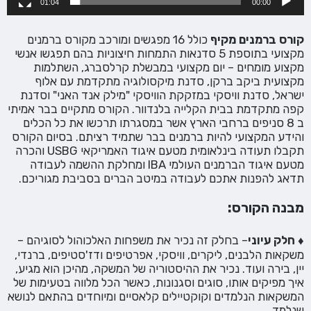
01:04
00:00
קורס ברמנים
מקיף
כולל 16 מפגשים ומורכב מקורס ברמנים
מקצועי בתוספת 5 סדנאות התמחות חיצוניות בהם תפגשו אנשי
מקצוע מומחים – יום מקצועי במבשלת קרלסברג, השתלמות
מקצועית ביקב ברקן, סדנת מיקסולוגיה מתקדמת עם אלוף
ישראל, סדנת וויסקי במזקקת הוויסקי "מילק אנד האני" וסדנת
קפה מתקדמת בבית הקלייה בלנדוור. הקורס מתקיים בבר אמיתי
ב 8 סניפים ברחבי הארץ אשר במסגרתו תרכשו את כל הכלים
והידע המקצועי להיות ברמנים בבר שתמיד רציתם. בסיום הקורס
תקבלו תעודה בינלאומית מטעם איגוד האמריקאי USBG והכרה
מטעם איגוד הברמנים העולמי IBA ומחלקת ההשמה לעבודה
תדאג להפנות אתכם לעבודה במיטב הברים בסביבת מגוריכם.
מבנה הקורס:
♦ חלק עיוני
– בחלק זה נכיר את משפחות האלכוהול לסוגיהם –
משקאות הלבנים, ליקרים, וויסקי, אפרטיפים ודז'סטיפים, ברנדי,
יין, בירה ועוד. נכיר את ההיסטוריה של המשקה, מהיכן הוא מגיע,
איך מפיקים אותו, סוגים וסגנונות, כאשר הכל מלווה בטעימות של
המשקאות הנלמדים וקוקטיילים קלאסיים ומיוחדים בהתאם לנושא
שנלמד.