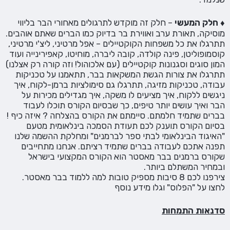
♦ חלק המעשי
– חלק זה מוקדש לתרגולים מאחורי הבר בליווי
מוסיקה, תאורת ערב ואווירת בר בדיוק כמו הברים שאתם אוהבים.
תתרגלו את כל משפחות הקוקטיילים – אפל מרטיני, ליצ'י מרטיני,
קוסמופוליטן, פינה קולדה, קובה ליברה, מוחיטו, קאפירינייה ועוד
המון סוגים וסגנונות קוקטיילים (עם אלכוהול! וזה קורה רק אצלנו)
תתרגלו את צורות הגשת המשקאות בבר, תתאמנו על טכניקות
עבודה, טכניקות מזיגה, תתרגלו גם סימולציות ברמן-לקוח, איך
ניגשים ללקוח, איך מציעים לו משקה, איך מגדילים מכירות על
הבר ואיך עושים יותר טיפים, כך שבסיום הקורס תוכלו לעבוד
בברים שתמיד חלמתם. סיימתם את הקורס בהצלחה ? איזה כיף !
בסיום הקורס תוענק לכם תעודת הסמכה בינלאומית מטעם
"האיגוד הבינלאומי לבתי ספר לברמנים" ומחלקת ההשמה שלנו
תפנה אתכם לעבודה בברים שתמיד רציתם. אנחנו מתחייבים
שקורס ברמנים בבר מאסטר הוא הקורס המקצועי בישראל
ובמחיר המשתלם ביותר.
צירפנו לכם 8 סיבות מספיק טובות למה ללמוד בבר מאסטר.
לחצו על "הפלוס" וגלו מידע נוסף
סדנאות התמחות