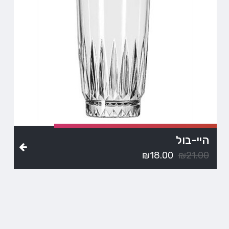
היי-בול
₪
18.00
₪
21.00