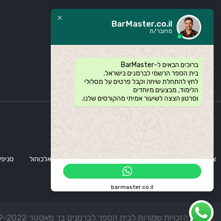
BarMaster.co.il
מחובר/ת
ברוכים הבאים ל-BarMaster
בית הספר הרשמי לברמנים בישראל.
לחץ להתחלת שיחה וקבל פרטים על מסלולי
הלימוד, מבצעים מיוחדים
וסרטון הצצה לשיעור אמיתי מהקורסים שלנו.
צוות בר מאסטר
אודותינו
קורסי ברמנים
סדנת אלכוהול
סניפי
barmaster.co.il
© כל הזכויות שמורות לבית הספר לברמנים בר מאסטר 1999-2022