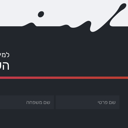
למי
הש