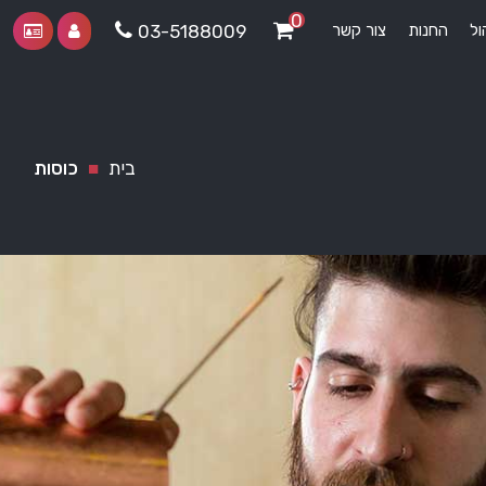
0
ול
החנות
צור קשר
03-5188009
בית
■
כוסות