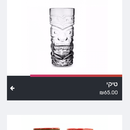
טיקי
₪
65.00