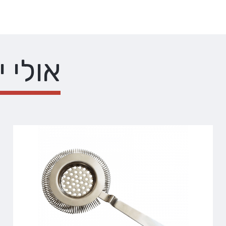
אולי י