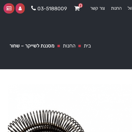
0
ול
החנות
צור קשר
03-5188009
בית
■
החנות
■
מסננת לשייקר – שחור