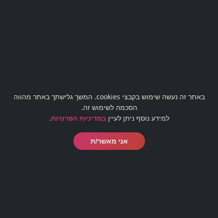
מעוניינים לבטל עסקה?
לטופס ביטול עסקה לחצו כאן
office@barmaster.co.il
03-5188009
באתר זה נעשה שימוש בקבצי cookies. המשך גלישתך באתר מהווה
הסכמה לשימוש זה.
למידע נוסף ניתן לעיין
במדיניות הפרטיות
.
אני מאשר/ת
© כל הזכויות שמורות לבית הספר לברמנים בר מאסטר 1999-
2022