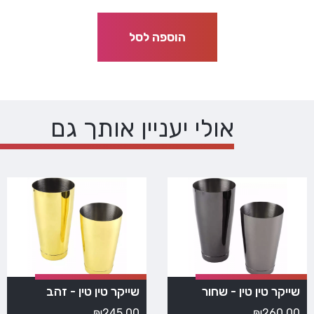
הוספה לסל
אולי יעניין אותך גם
שייקר טין טין - שחור
שייקר טין טין - זהב
₪
245.00
₪
260.00