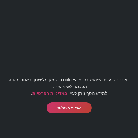
מעוניינים לבטל עסקה?
לטופס ביטול עסקה לחצו כאן
באתר זה נעשה שימוש בקבצי cookies. המשך גלישתך באתר מהווה
office@barmaster.co.il
03-5188009
הסכמה לשימוש זה.
למידע נוסף ניתן לעיין
במדיניות הפרטיות
.
אני מאשר/ת