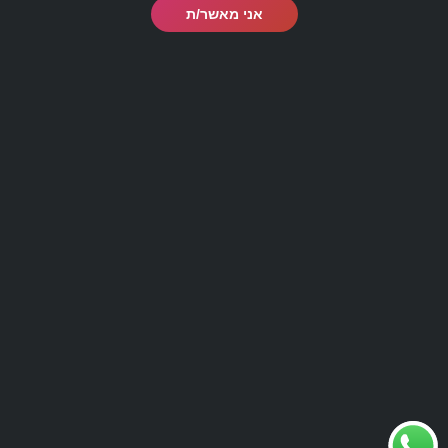
אני מאשר/ת
מעוניינים לבטל עסקה?
לטופס ביטול עסקה לחצו כאן
office@barmaster.co.il
03-5188009
© כל הזכויות שמורות לבית הספר לברמנים בר מאסטר 1999-
2022