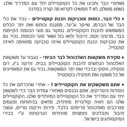
מאחורי הבר ותכינו את כל הקוקטיילים יחד עם המדריך שלנו.
נשמע מושלם, לא ? תמשיכו לקרוא מה קורה בסדנה
♦
כלי הבר, כוסות וטכניקות הכנת קוקטיילים
– נכיר את כלי
הבר של הברמן, שייקר וג'יגר, מסננת וכותש ואת יתר הכלים
המשמשים להכנת הקוקטיילים. נסקור גם סוגי הכוסות הקיימות
בבר, מרטיני וקופ, הייבול ולואו בול ושאר סוגי הכוסות. נכיר גם
את טכניקות הכנת הקוקטיילים ואיזה טכניקה מתאימה לאיזה
קוקטייל.
♦
סקירת משקאות האלכוהול לבר הביתי
– נעבור על משקאות
האלכוהול הנחוצים להכנת הקוקטיילים בבית. וודקה ג'ין, רום
וטקילה, וויסקי וברנדי ואת יתר המשקאות. נכיר גם את המאפיינים
של כל משקה ואת תפקידו בקוקטייל
♦
אתם משקשקים את הקוקטיילים !
– אחרי שהכרתם את כל
הסודות והטריקים, אתם נכנסים מאחורי עמדת הבר כדי לשקשק
יחד עם המדריך את כל הקוקטיילים המיוחדים שלנו. הקוקטיילים
שלנו הם חוויה קולינרית מיוחדת, מלאים בניחוחות וטעמים
ומורכבים מאלכוהול פרימיום בלבד, פירות וירקות טריים, עשבי
תיבול ותבלינים ותמציות מיוחדות הנרקחות ע"י בכירי
המיקסולוגים בישראל.